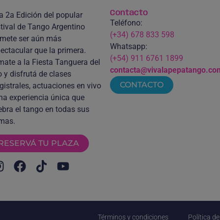
Contacto
a 2a Edición del popular
Teléfono:
tival de Tango Argentino
(+34) 678 833 598
mete ser aún más
Whatsapp:
ectacular que la primera.
(+54) 911 6761 1899
ate a la Fiesta Tanguera del
contacta@vivalapepatango.co
 y disfrutá de clases
CONTACTO
istrales, actuaciones en vivo
na experiencia única que
ebra el tango en todas sus
mas.
RESERVÁ TU PLAZA
Términos y condiciones
Política d