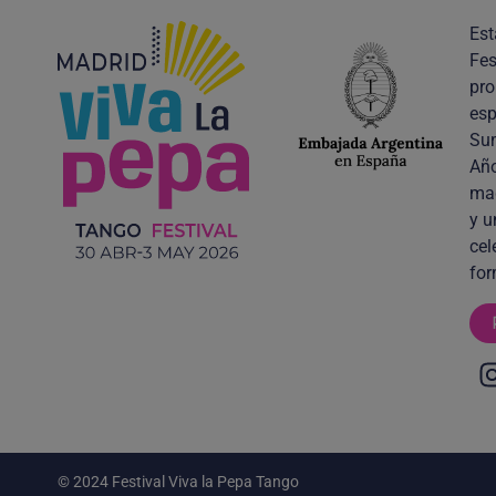
Est
Fes
pro
esp
Sum
Año
mag
y u
cel
for
© 2024 Festival Viva la Pepa Tango