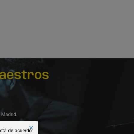
aestros
e Madrid.
está de acuerdo