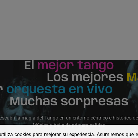
El
mejor tango
Los mejores
M
r
orquesta en vivo
Muchas sorpresas
escubrí la magia del Tango en un entorno céntrico e histórico d
Música y baile de primera calidad
 utiliza cookies para mejorar su experiencia. Asumiremos que 