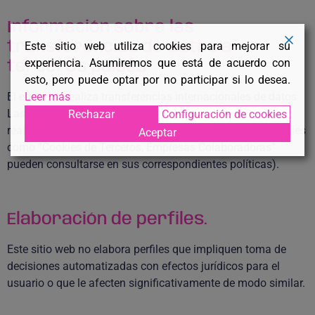
Información sobre las
transferencias de datos a
Este sitio web utiliza cookies para mejorar su
experiencia. Asumiremos que está de acuerdo con
terceros países
esto, pero puede optar por no participar si lo desea.
El editor no realiza transferencias internacionales de datos.
Leer más
Las transferencias a terceros países que, en su caso,
Rechazar
Configuración de cookies
realicen los terceros identificados en esta política de cookies
Aceptar
como “Cookies de Terceros, Empresas Colaboradoras”
pueden consultarse en sus correspondientes políticas).
Elaboración de perfiles.
Este sitio web no elabora perfiles que impliquen toma de
decisiones automatizadas con efectos jurídicos para el
usuario o que le afecten significativamente de modo similar.