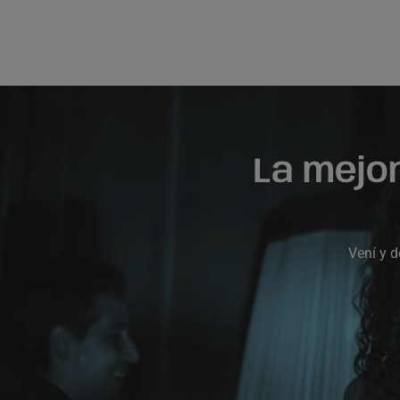
La mejo
Vení y d