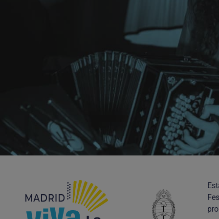
Est
Fes
pro