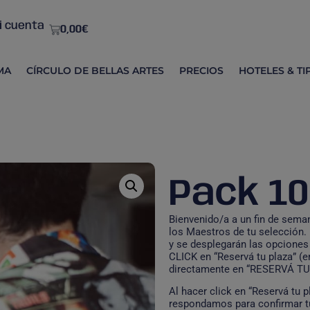
i cuenta
0,00
€
MA
CÍRCULO DE BELLAS ARTES
PRECIOS
HOTELES & TI
Pack 10
Bienvenido/a a un fin de sema
los Maestros de tu selección. 
y se desplegarán las opciones
CLICK en “Reservá tu plaza” (
directamente en “RESERVÁ T
Al hacer click en “Reservá tu 
respondamos para confirmar tu 