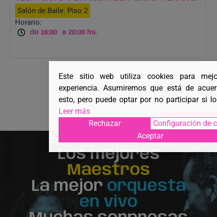
Salón de Baile. Piso 2
Horario:
de 16:00
a 20:00 hs.
Este sitio web utiliza cookies para mej
experiencia. Asumiremos que está de acue
esto, pero puede optar por no participar si l
Leer más
Rechazar
Configuración de 
El
mejor tango
Aceptar
Los mejores
Maestros
La mejor
orquesta
en vivo