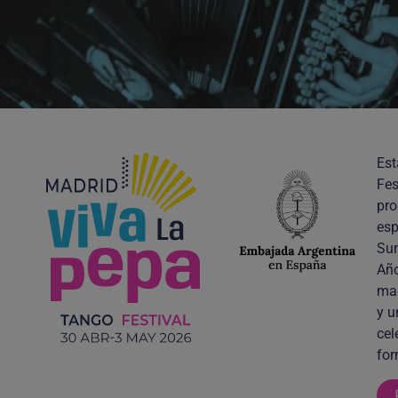
Est
Fes
pro
esp
Sum
Año
mag
y u
cel
for