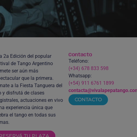
Contacto
a 2a Edición del popular
Teléfono:
tival de Tango Argentino
(+34) 678 833 598
mete ser aún más
Whatsapp:
ectacular que la primera.
(+54) 911 6761 1899
ate a la Fiesta Tanguera del
contacta@vivalapepatango.co
 y disfrutá de clases
CONTACTO
istrales, actuaciones en vivo
na experiencia única que
ebra el tango en todas sus
mas.
RESERVÁ TU PLAZA