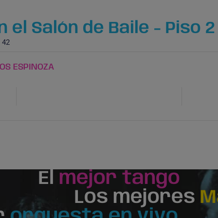
 el Salón de Baile - Piso 2
 42
TOS ESPINOZA
El
mejor tango
Los mejores
M
r
orquesta en vivo