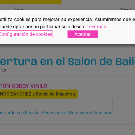
Tema:
Nivel:
Vals: ¡Juegos rítmicos en cadena teniendo en
 utiliza cookies para mejorar su experiencia. Asumiremos que 
cuenta las características fundamentales del vals!
Todo
puede optar por no participar si lo desea.
Leer más
Configuración de cookies
Aceptar
rtura en el Salón de Baile
 42
TÓN GODOY VINILO
NDO SÁNCHEZ y Ronda de Maestros.
por orden de llegada. Reservado el Derecho de Admisión