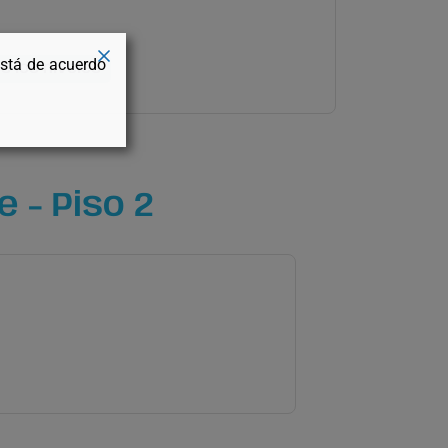
está de acuerdo
s los niveles
 - Piso 2