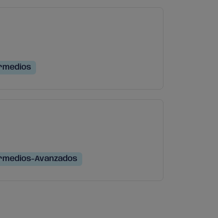
rmedios
rmedios-Avanzados