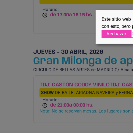
Horario:
de 17:00
a 18:15 hs.
Este sitio web
con esto, pero 
Rechazar
JUEVES - 30 ABRIL, 2026
Gran Milonga de ape
CIRCULO DE BELLAS ARTES de MADRID C/ Alcalá
TDJ: GASTÓN GODOY VINILO
TDJ: GAS
SHOW
DE BAILE: ARIADNA NAVEIRA y FERNA
Horario:
de 21:00
a 03:00 hs.
Nota: No se reservan mesas. Los lugares son 