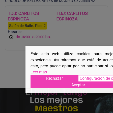
CIRCULO DE BELLAS ARTES de MADRID C/ Alcalá 42
TDJ: CARLITOS
TDJ: CARLITOS
ESPINOZA
ESPINOZA
Salón de Baile. Piso 2
Horario:
de 16:00
a 20:00 hs.
Este sitio web utiliza cookies para mej
experiencia. Asumiremos que está de acue
esto, pero puede optar por no participar si l
Leer más
Rechazar
Configuración de 
Aceptar
El
mejor tango
Los mejores
Maestros