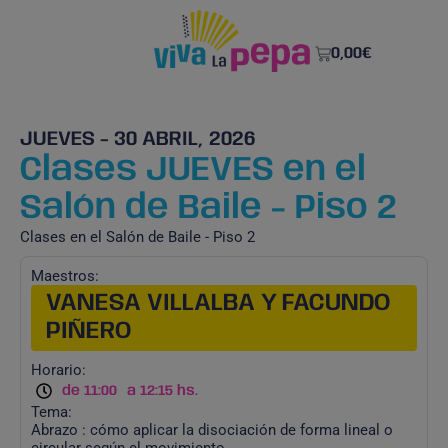
0,00
€
JUEVES - 30 ABRIL, 2026
Clases JUEVES en el
Salón de Baile - Piso 2
Clases en el Salón de Baile - Piso 2
Maestros:
VANESA VILLALBA Y FACUNDO
PIÑERO
Horario:
de 11:00
a 12:15 hs.
Tema:
Abrazo : cómo aplicar la disociación de forma lineal o