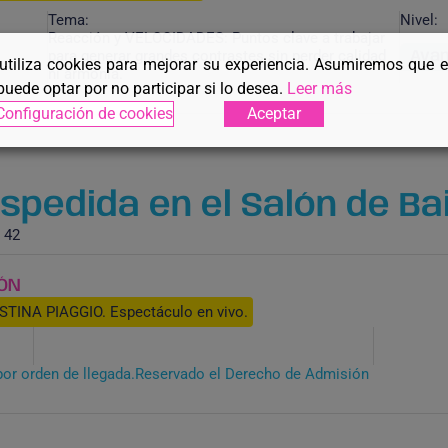
Tema:
Nivel:
Reacción y VELOCIDADES: Puntos clave a trabajar
para generar grandes contrastes sin perder calidad
Ava
 utiliza cookies para mejorar su experiencia. Asumiremos que 
ni armonía.
puede optar por no participar si lo desea.
Leer más
Configuración de cookies
Aceptar
pedida en el Salón de Bail
 42
ZÓN
TINA PIAGGIO. Espectáculo en vivo.
por orden de llegada.Reservado el Derecho de Admisión