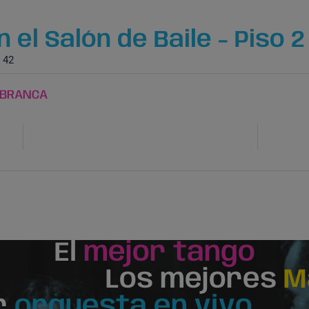
 el Salón de Baile - Piso 2
 42
 BRANCA
El
mejor tango
Los mejores
M
r
orquesta en vivo