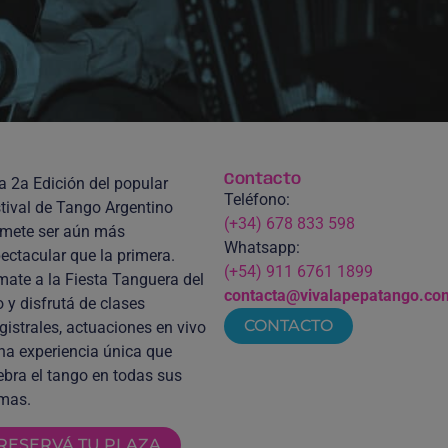
Contacto
a 2a Edición del popular
Teléfono:
tival de Tango Argentino
(+34) 678 833 598
mete ser aún más
Whatsapp:
ectacular que la primera.
(+54) 911 6761 1899
ate a la Fiesta Tanguera del
contacta@vivalapepatango.co
 y disfrutá de clases
CONTACTO
istrales, actuaciones en vivo
na experiencia única que
ebra el tango en todas sus
mas.
RESERVÁ TU PLAZA