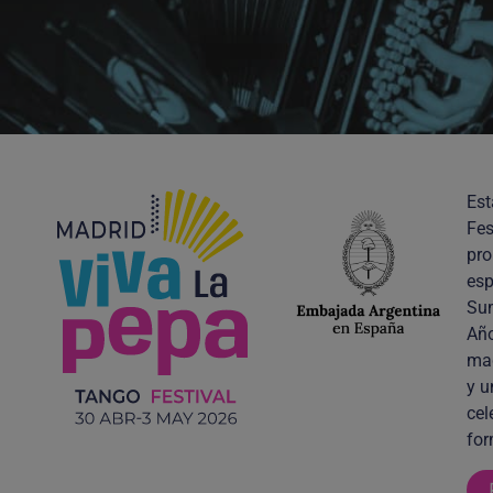
Est
Fes
pro
esp
Sum
Año
mag
y u
cel
for