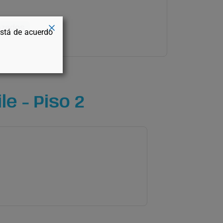
nzados
está de acuerdo
e - Piso 2