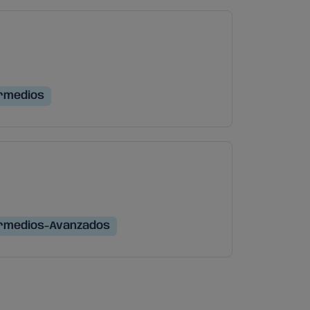
rmedios
rmedios-Avanzados