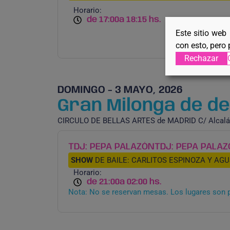
Horario:
de 17:00
a 18:15 hs.
Este sitio web
con esto, pero 
Rechazar
DOMINGO - 3 MAYO, 2026
Gran Milonga de des
CIRCULO DE BELLAS ARTES de MADRID C/ Alcalá
TDJ: PEPA PALAZÓN
TDJ: PEPA PALA
SHOW
DE BAILE: CARLITOS ESPINOZA Y AGUS
Horario:
de 21:00
a 02:00 hs.
Nota: No se reservan mesas. Los lugares son 