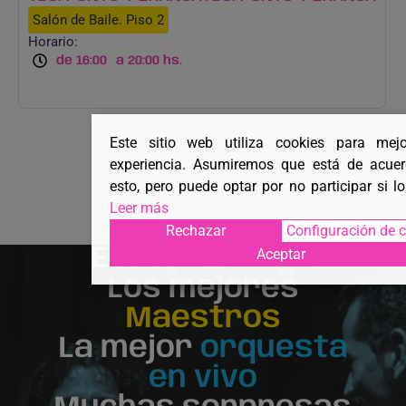
Salón de Baile. Piso 2
Horario:
de 16:00
a 20:00 hs.
Este sitio web utiliza cookies para mej
experiencia. Asumiremos que está de acue
esto, pero puede optar por no participar si l
Leer más
Rechazar
Configuración de 
El
mejor tango
Aceptar
Los mejores
Maestros
La mejor
orquesta
en vivo