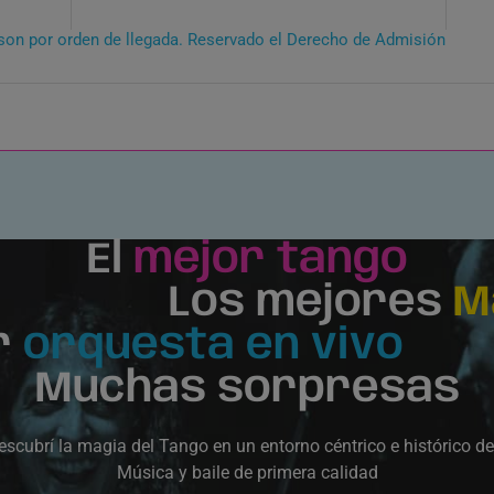
son por orden de llegada. Reservado el Derecho de Admisión
El
mejor tango
Los mejores
M
r
orquesta en vivo
Muchas sorpresas
escubrí la magia del Tango en un entorno céntrico e histórico d
Música y baile de primera calidad