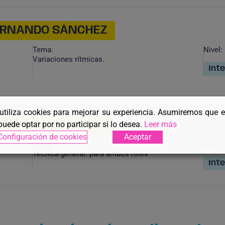
FERNANDO SÁNCHEZ
Tema:
Nivel:
Variaciones rítmicas.
Int
 utiliza cookies para mejorar su experiencia. Asumiremos que 
FERNANDO SÁNCHEZ
puede optar por no participar si lo desea.
Leer más
Configuración de cookies
Aceptar
Tema:
Nivel:
Técnica general: para ambos roles
Int