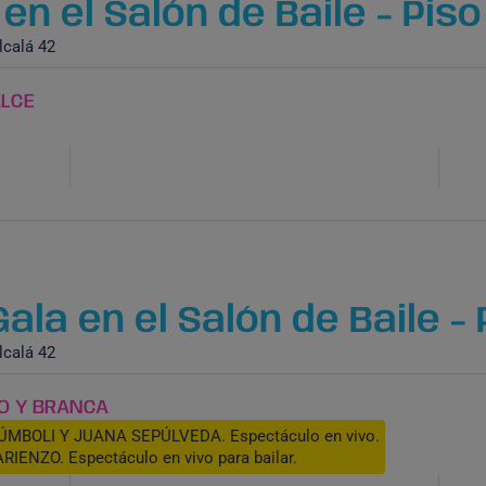
n el Salón de Baile - Piso
calá 42
ALCE
la en el Salón de Baile - 
calá 42
O Y BRANCA
ÚMBOLI Y JUANA SEPÚLVEDA. Espectáculo en vivo.
ENZO. Espectáculo en vivo para bailar.