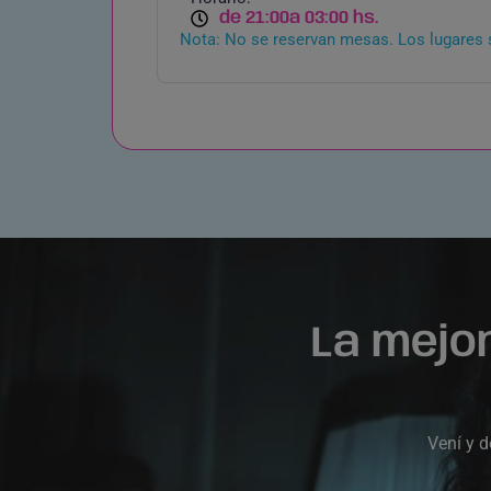
de 21:00
a 03:00 hs.
Nota: No se reservan mesas. Los lugares 
La mejo
Vení y d