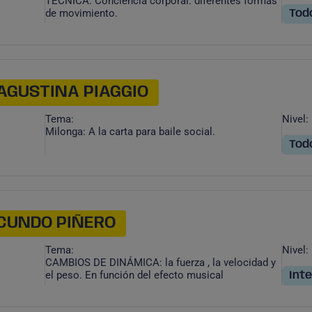
TÉCNICA: Conciencia corporal: diferentes formas
de movimiento.
Todo
AGUSTINA PIAGGIO
Tema:
Nivel:
Milonga: A la carta para baile social.
Todo
ACUNDO PIÑERO
Tema:
Nivel:
CAMBIOS DE DINÁMICA: la fuerza , la velocidad y
el peso. En función del efecto musical
Int