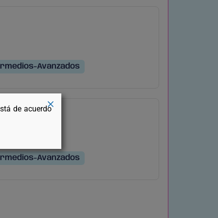
ermedios-Avanzados
está de acuerdo
ermedios-Avanzados