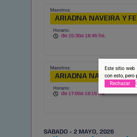
Maestros:
ARIADNA NAVEIRA Y 
Horario:
de 15:30
a 16:45 hs.
Maestros:
Este sitio web
ARIADNA NAVEIRA Y 
con esto, pero 
Rechazar
Horario:
de 17:00
a 18:15 hs.
SÁBADO - 2 MAYO, 2026