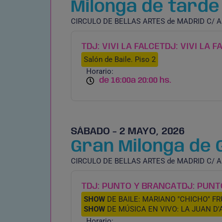
Milonga de tarde e
CIRCULO DE BELLAS ARTES de MADRID C/ Al
TDJ: VIVI LA FALCE
TDJ: VIVI LA F
Salón de Baile. Piso 2
Horario:
de 16:00
a 20:00 hs.
SÁBADO - 2 MAYO, 2026
Gran Milonga de Ga
CIRCULO DE BELLAS ARTES de MADRID C/ Al
TDJ: PUNTO Y BRANCA
TDJ: PUNT
SHOW
DE BAILE: MARIANO "CHICHO" FR
SHOW
DE MÚSICA EN VIVO: LA JUAN D'ARI
Horario: