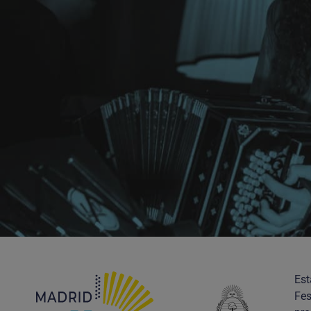
Est
Fes