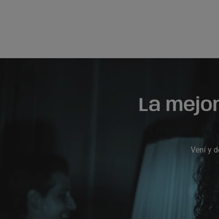
La mejo
Vení y d