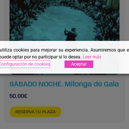
 utiliza cookies para mejorar su experiencia. Asumiremos que 
puede optar por no participar si lo desea.
Leer más
Configuración de cookies
Aceptar
SÁBADO NOCHE. Milonga de Gala
50,00
€
RESERVÁ TU PLAZA