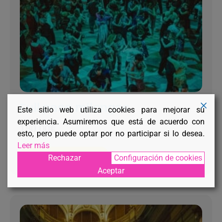
Full pass milongas
Este sitio web utiliza cookies para mejorar su
experiencia. Asumiremos que está de acuerdo con
180,00
€
esto, pero puede optar por no participar si lo desea.
Leer más
RESERVÁ TU PLAZA
Rechazar
Configuración de cookies
Aceptar