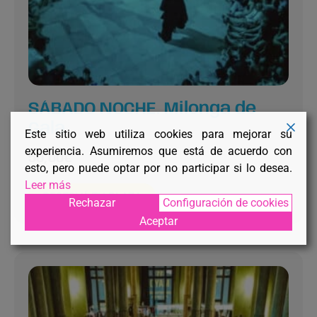
SÁBADO NOCHE. Milonga de
Gala
Este sitio web utiliza cookies para mejorar su
experiencia. Asumiremos que está de acuerdo con
50,00
€
esto, pero puede optar por no participar si lo desea.
Leer más
RESERVÁ TU PLAZA
Rechazar
Configuración de cookies
Aceptar